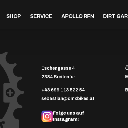
SHOP
SERVICE
APOLLO RFN
DIRT GA
Eschengasse 4
Ö
2384 Breitenfurt
M
+43 699 113 522 54
B
sebastian@dmxbikes.at
Folge uns auf
Instagram!