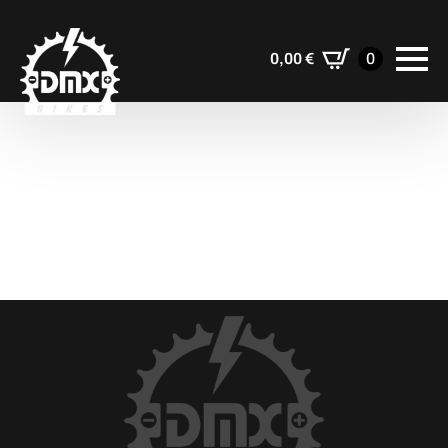
0,00
€
0