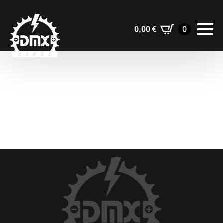
0,00
€
0