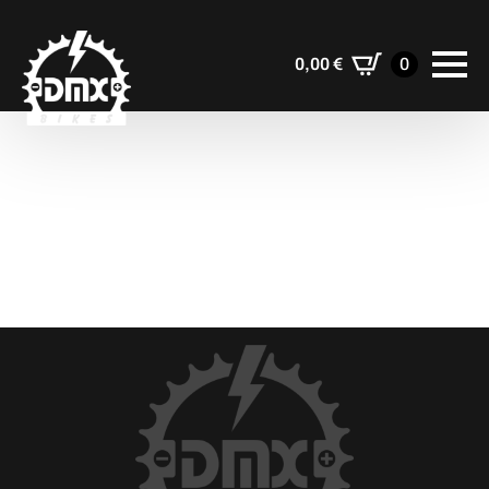
0,00
€
0