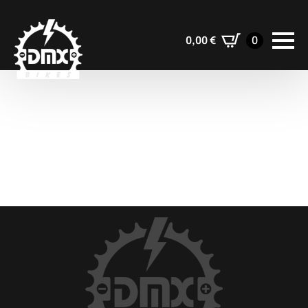
0,00
€
0