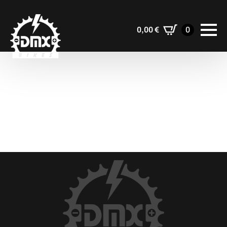
0,00
€
0