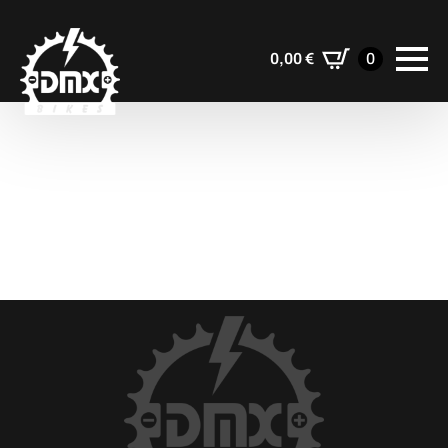
0,00
€
0