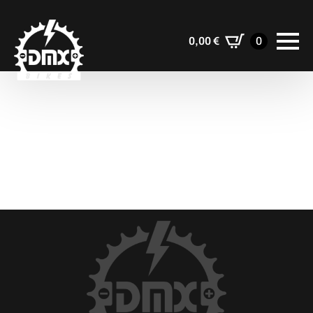
0,00
€
0