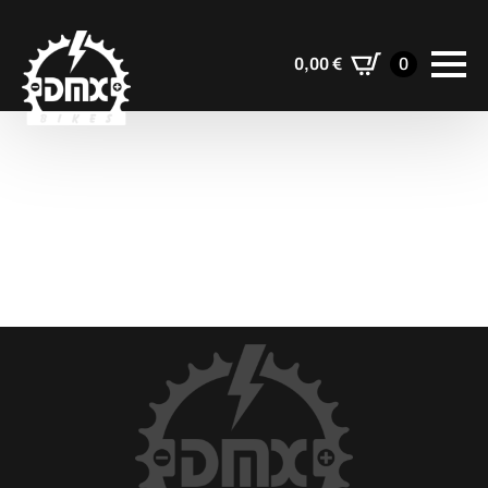
0,00
€
0