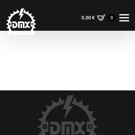
0,00
€
0