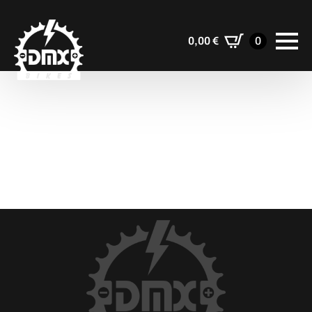
0,00
€
0