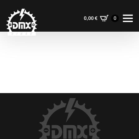
0,00
€
0