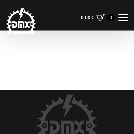
0,00
€
0