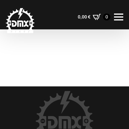
0,00
€
0