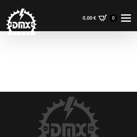
0,00
€
0