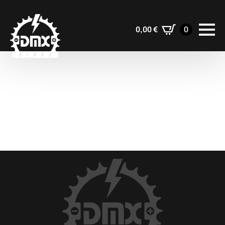
0,00
€
0