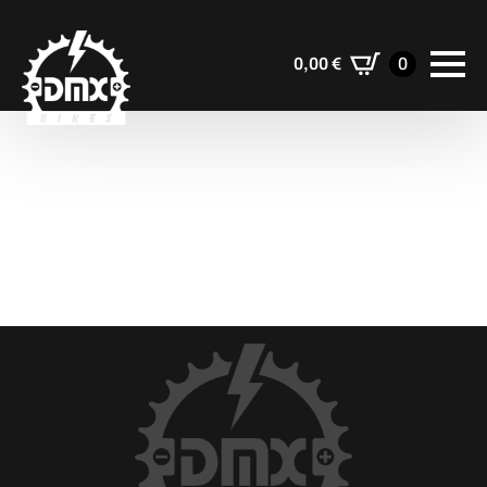
0,00
€
0