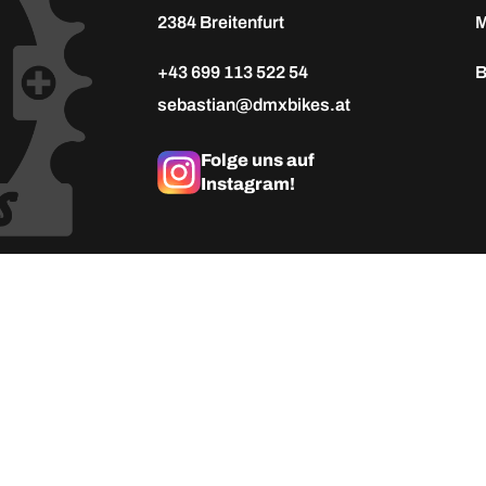
2384 Breitenfurt
M
+43 699 113 522 54
B
sebastian@dmxbikes.at
Folge uns auf
Instagram!