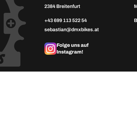
2384 Breitenfurt
M
+43 699 113 522 54
B
sebastian@dmxbikes.at
Folge uns auf
Instagram!