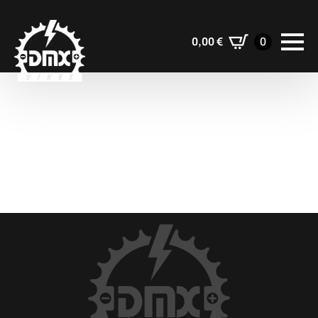
0,00
€
0