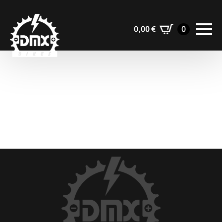
0,00
€
0