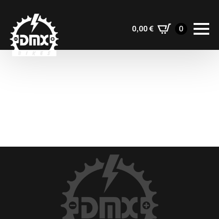
0,00
€
0