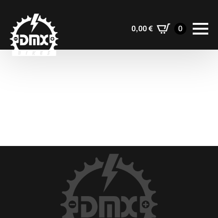
0,00
€
0