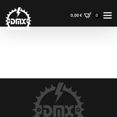
0,00
€
0