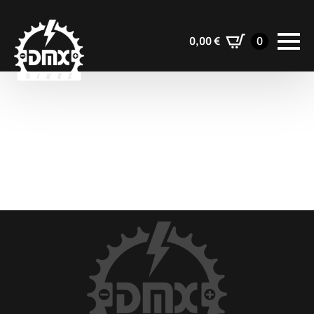
0,00
€
0