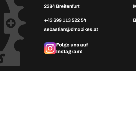
2384 Breitenfurt
M
+43 699 113 522 54
B
sebastian@dmxbikes.at
Folge uns auf
Instagram!