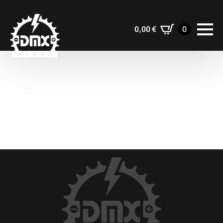
0,00
€
0