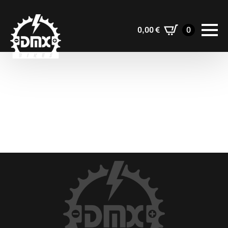
0,00
€
0