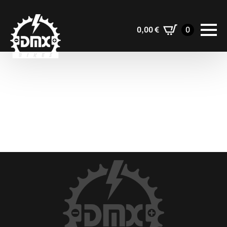
0,00
€
0