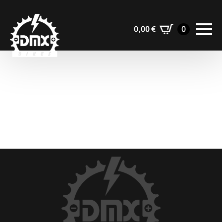
0,00
€
0