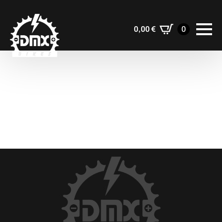
0,00
€
0