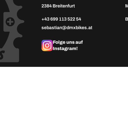
2384 Breitenfurt
M
+43 699 113 522 54
B
sebastian@dmxbikes.at
Folge uns auf
Instagram!