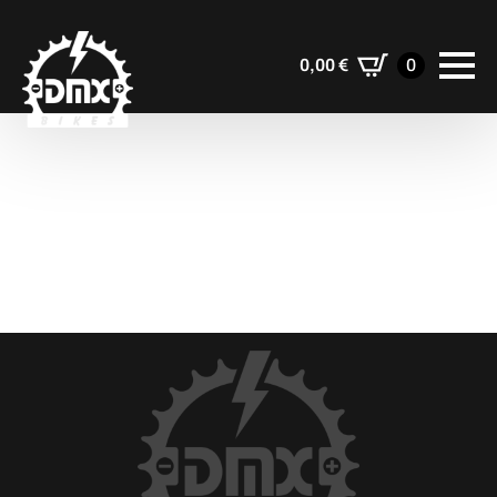
0,00
€
0