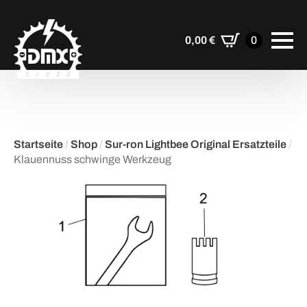
0,00
€
0
Startseite
/
Shop
/
Sur-ron Lightbee Original Ersatzteile
/
Klauennuss schwinge Werkzeug