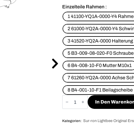
Einzelteile Rahmen
1 41100-YQ1A-0000-Y4 Rahme
2 61000-YQ2A-0000-Y4 Schwin
3 41520-YQ2A-0000 Halterung 
5 B3-009-08-020-F0 Schraub
6 B4-008-10-F0 Mutter M10x1
7 61260-YQ2A-0000 Achse Sch
8 B4-001-10-F1 Beilagscheibe
Rahmen
Menge
In Den Warenko
Kategorien:
Sur-ron Lightbee Original Ers