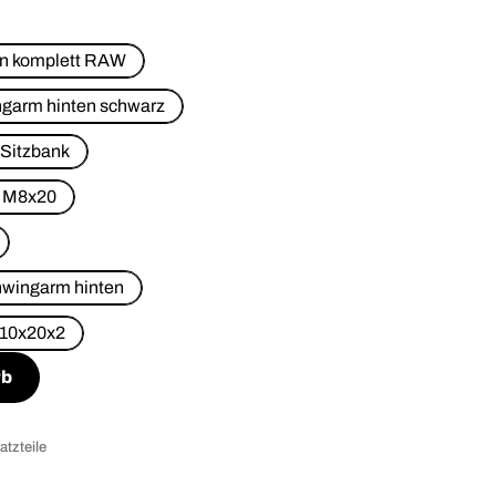
n komplett RAW
garm hinten schwarz
Sitzbank
e M8x20
wingarm hinten
 10x20x2
rb
atzteile