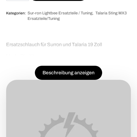
Talaria
Schlauch
Menge
Kategorien:
Sur-ron Lightbee Ersatzteile / Tuning
Talaria Sting MX3
Ersatzteile/Tuning
Ersatzschlauch für Surron und Talaria 19 Zoll
Marke Pirelli!
Beschreibung anzeigen