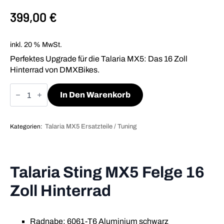
399,00
€
inkl. 20 % MwSt.
Perfektes Upgrade für die Talaria MX5: Das 16 Zoll
Hinterrad von DMXBikes.
Talaria
MX5
In Den Warenkorb
Felge
16
Zoll
Menge
Kategorien:
Talaria MX5 Ersatzteile / Tuning
Talaria Sting MX5 Felge 16
Zoll Hinterrad
Radnabe: 6061-T6 Aluminium schwarz