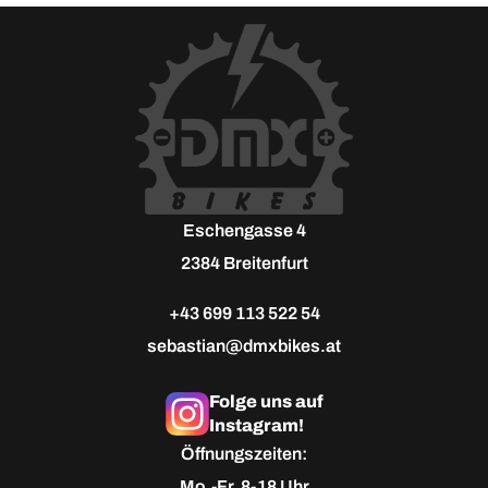
Akku
1 x 2,70 kWh Li-Ion
Akkuplätze
Wechselakku
ja
Aufladezeit (h)
3h
Akkuzellen
21700 LG
Ladezyklen
-
Y-Verkabelung
-
Ladegerät
extern, 230V Steckdose
Eschengasse 4
Gewichte & Maße
Leergewicht (kg)
71 (inkl. Akku)
2384 Breitenfurt
Akkugewicht (kg pro Akku)
12,85
Maximale Zuladung (kg)
100
+43 699 113 522 54
Zulässiges Gesamtgewicht (kg)
-
sebastian@dmxbikes.at
Abmessungen (LxBxH in mm)
1890 x 815 x 1155
Radstand (mm)
1225
Folge uns auf
Sitzhöhe (mm)
840
Instagram!
Bodenfreiheit (mm)
300
Öffnungszeiten:
Anzahl Sitzplätze
1
Mo.-Fr. 8-18 Uhr