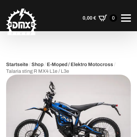
0,00
€
0
Startseite
/
Shop
/
E-Moped / Elektro Motocross
/
Talaria sting R MX4 L1e / L3e