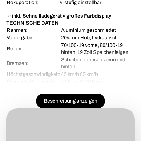
Rekuperation:
4-stufig einstellbar
» inkl. Schnellladegerät
» großes Farbdisplay
TECHNISCHE DATEN
Rahmen:
Aluminium geschmiedet
Vordergabel:
204 mm Hub, hydraulisch
70/100-19 vorne, 80/100-19
Reifen:
hinten, 19 Zoll Speichenfelgen
Scheibenbremsen vorne und
Bremsen:
hinten
Höchstgeschwindigkeit:
45 km/h 80 km/h
Maximale Reichweite:
≥ 85 km @ 40 km/h
Gewicht:
71 kg (inkl. Akku)
Länge 1890 mm Breite 815 mm
Abmessungen:
Beschreibung anzeigen
Höhe 1155 mm
Sitzhöhe:
840 mm
Radstand:
1225 mm
Lenkerbreite:
760 mm
Upgrades zum Vorjahresmodell Talaria sting: