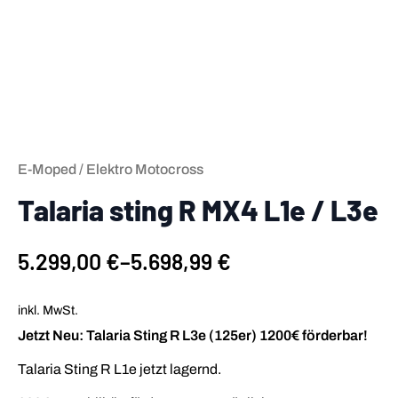
E-Moped / Elektro Motocross
Talaria sting R MX4 L1e / L3e
5.299,00
€
–
5.698,99
€
inkl. MwSt.
Jetzt Neu: Talaria Sting R L3e (125er) 1200€ förderbar!
Talaria Sting R L1e jetzt lagernd.