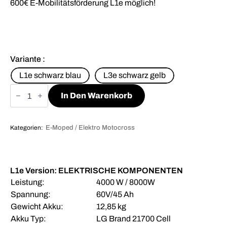
600€ E-Mobilitätsförderung L1e möglich!
Variante
L1e schwarz blau
L3e schwarz gelb
Talaria
sting
In Den Warenkorb
R
MX4
L1e
/
Kategorien:
E-Moped / Elektro Motocross
L3e
Menge
L1e Version:
ELEKTRISCHE KOMPONENTEN
Leistung:
4000 W / 8000W
Spannung:
60V/45 Ah
Gewicht Akku:
12,85 kg
Akku Typ:
LG Brand 21700 Cell