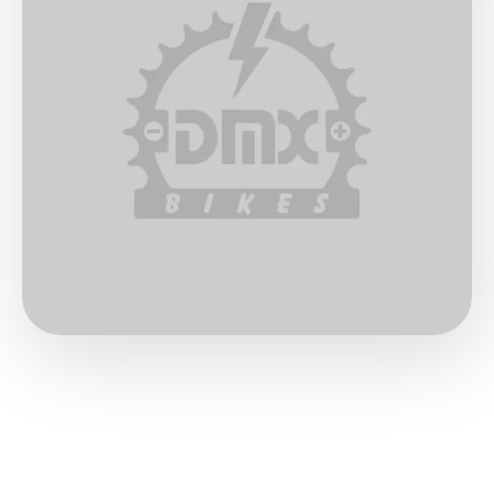
Mehr Leistung
Mehr Reichweite
Größere Bremsscheiben
Bessere Federung
L3e Version:
Technische Daten
Leistung
Höchstgeschwindigkeit (km/h)
85
Reichweite (max. in km) *
60
Motor
Mittelmotor
Leistung nominal (kW)
4,00
Leistung maximal (kW)
8,00
Steigung maximal (%)
45
Antrieb
Kette
Drehmoment (max. in Nm)
45
Energierückgewinnung
4-stufig einstellbar
Akku