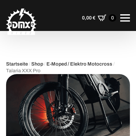
0,00
€
0
Startseite
/
Shop
/
E-Moped / Elektro Motocross
/
Talaria XXX Pro