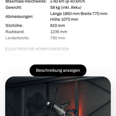
Maximale Reichweite:
≥ 60 km @ 40 km/h
Gewicht:
58 kg (inkl. Akku)
Länge 1850 mm Breite 770 mm
Abmessungen:
Höhe 1070 mm
Sitzhöhe:
810 mm
Radstand:
1235 mm
Lenkerbreite:
760 mm
ELEKTRISCHE KOMPONENTEN
Leistung:
5000W
Spannung:
60V/40 Ah
Gewicht Akku:
12,85 kg
Beschreibung anzeigen
Akku Typ:
LG Brand 21700 Cell
Rekuperation:
4-stufig einstellbar