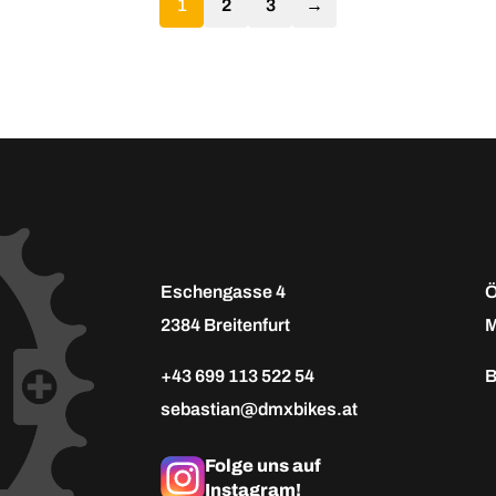
1
2
3
→
Eschengasse 4
Ö
2384 Breitenfurt
M
+43 699 113 522 54
B
sebastian@dmxbikes.at
Folge uns auf
Instagram!