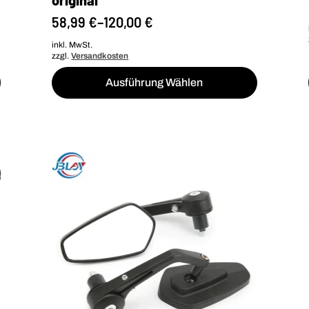
original
58,99
€
–
120,00
€
inkl. MwSt.
zzgl.
Versandkosten
Dieses
Ausführung Wählen
Produkt
weist
mehrere
Varianten
auf.
Die
Optionen
können
auf
der
Produktseite
gewählt
werden