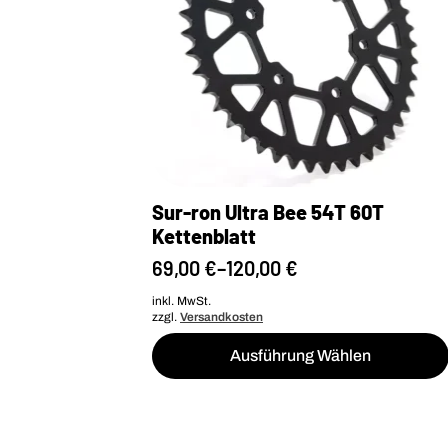
Sur-ron Ultra Bee 54T 60T
Kettenblatt
69,00
€
–
120,00
€
inkl. MwSt.
zzgl.
Versandkosten
Dieses
Ausführung Wählen
Produkt
weist
mehrere
Varianten