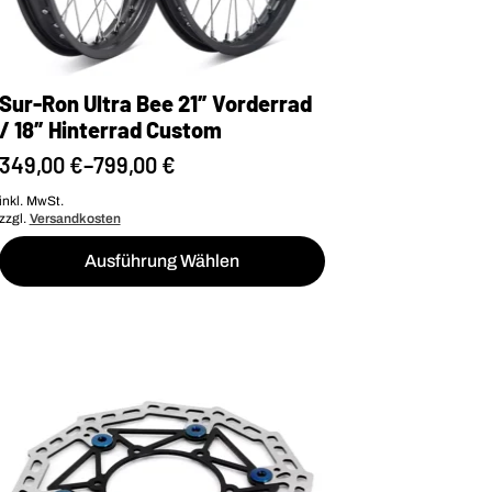
Sur-Ron Ultra Bee 21″ Vorderrad
/ 18″ Hinterrad Custom
349,00
€
–
799,00
€
inkl. MwSt.
zzgl.
Versandkosten
Dieses
Ausführung Wählen
Produkt
weist
mehrere
Varianten
auf.
Die
Optionen
können
auf
der