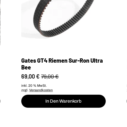
Gates GT4 Riemen Sur-Ron Ultra
Bee
69,00
€
79,00
€
Ursprünglicher
Aktueller
Preis
Preis
inkl. 20 % MwSt.
zzgl.
Versandkosten
war:
ist:
79,00 €
69,00 €.
In Den Warenkorb