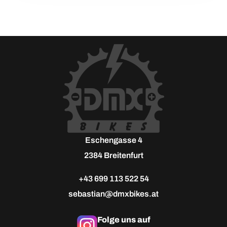
Aluminum CNC Machine Hub & Stainless Steel
Spokes.
Passt Plug&Play auf deine Ultra Bee
Achtung: Die Traktionskontrolle ist nicht nutzbar mit
diesem Kit.
21"×1.6" & 18"×2.15" Vorderrad und Hinterrad für
Surron Ultra Bee.
Eschengasse 4
2384 Breitenfurt
+43 699 113 522 54
sebastian@dmxbikes.at
Folge uns auf