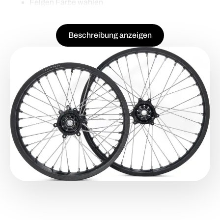
Felgen Farbe wählen
Nippel Farbe wählen
Nur als Satz (Vorderrad + Hinterrad) erhältlich.
Beschreibung anzeigen
ULTRA BEE Felgen schwarz/silber:
21 Zoll Vorderrad / 18 Zoll Hinterrad jetzt auch
einzeln erhältlich.
Verbessert die Geometrie und Laufruhe bei höheren
Geschwindigkeiten.
Vorteil:
Es können alle gängigen Reifen aus dem
Endurosport verwendet werden. = Mehr Grip und weniger
Reifen Verschleiß
Beschreibung:
Als Satz, nur Hinterrad
oder nur Vorderrad erhältlich.
Farbe: Schwarz
Certificate: ISO9001
Felge Vorne: 21"*1.6" 36 holes
Felge Hinten: 18"*2.15" 36 holes
Material: 7116 T7 Aluminum Wheel Rim & 6082 T6