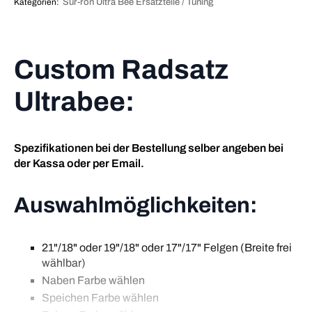
Vorderrad
Kategorien:
Sur-ron Ultra Bee Ersatzteile / Tuning
/
18"
Hinterrad
Custom
Menge
Custom Radsatz
Ultrabee:
Spezifikationen bei der Bestellung selber angeben bei
der Kassa oder per Email.
Auswahlmöglichkeiten:
21"/18" oder 19"/18" oder 17"/17" Felgen (Breite frei
wählbar)
Naben Farbe wählen
Speichen Farbe wählen