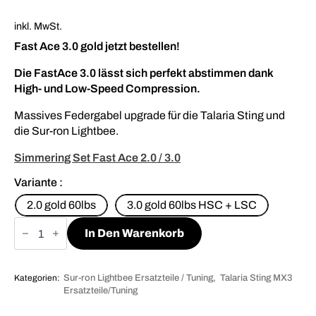
inkl. MwSt.
Fast Ace 3.0 gold jetzt bestellen!
Die FastAce 3.0 lässt sich perfekt abstimmen dank
High- und Low-Speed Compression.
Massives Federgabel upgrade für die Talaria Sting und
die Sur-ron Lightbee.
Simmering Set Fast Ace 2.0 / 3.0
Variante
2.0 gold 60lbs
3.0 gold 60lbs HSC + LSC
Fastace
Federgabel
In Den Warenkorb
2.0
/
3.0
Menge
Kategorien:
Sur-ron Lightbee Ersatzteile / Tuning
Talaria Sting MX3
Ersatzteile/Tuning