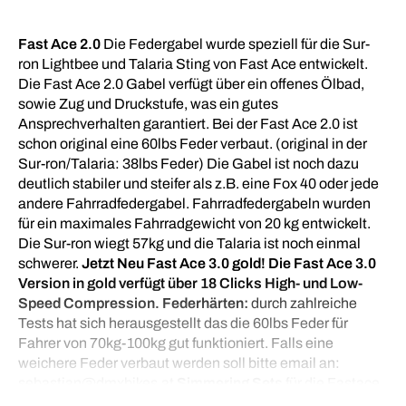
Fast Ace 2.0
Die Federgabel wurde speziell für die Sur-
ron Lightbee und Talaria Sting von Fast Ace entwickelt.
Die Fast Ace 2.0 Gabel verfügt über ein offenes Ölbad,
sowie Zug und Druckstufe, was ein gutes
Ansprechverhalten garantiert. Bei der Fast Ace 2.0 ist
schon original eine 60lbs Feder verbaut. (original in der
Sur-ron/Talaria: 38lbs Feder) Die Gabel ist noch dazu
deutlich stabiler und steifer als z.B. eine Fox 40 oder jede
andere Fahrradfedergabel. Fahrradfedergabeln wurden
für ein maximales Fahrradgewicht von 20 kg entwickelt.
Die Sur-ron wiegt 57kg und die Talaria ist noch einmal
schwerer.
Jetzt Neu Fast Ace 3.0 gold!
Die Fast Ace 3.0
Version in gold verfügt über 18 Clicks High- und Low-
Speed Compression.
Federhärten:
durch zahlreiche
Tests hat sich herausgestellt das die 60lbs Feder für
Fahrer von 70kg-100kg gut funktioniert. Falls eine
weichere Feder verbaut werden soll bitte email an:
sebastian@dmxbikes.at
Simmering Sets
für die Fastace
2.0 / 3.0 gibt es
hier
.
Extra Federn
gibt es
hier
.