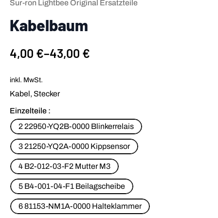
Sur-ron Lightbee Original Ersatzteile
Kabelbaum
4,00
€
–
43,00
€
inkl. MwSt.
Kabel, Stecker
Einzelteile
2 22950-YQ2B-0000 Blinkerrelais
3 21250-YQ2A-0000 Kippsensor
4 B2-012-03-F2 Mutter M3
5 B4-001-04-F1 Beilagscheibe
6 81153-NM1A-0000 Halteklammer