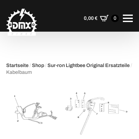
0,00
€
0
Startseite
/
Shop
/
Sur-ron Lightbee Original Ersatzteile
/
Kabelbaum