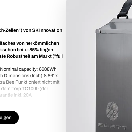
ch-Zellen") von SK Innovation
ielfaches von herkömmlichen
n schon bei +- 85% liegen
te Robustheit am Markt ("full
Nominal capacity: 6688Wh
Dimensions (Inch):8.86″ x
tra Bee Funktioniert nicht mit
mit dem Torp TC1000 (der
rantie inkl. 20A
eigen