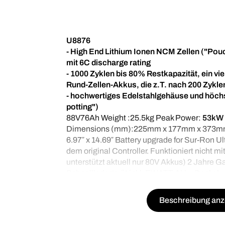
U8876
- High End Lithium Ionen NCM Zellen ("Pou
mit 6C discharge rating
- 1000 Zyklen bis 80% Restkapazität, ein v
Rund-Zellen-Akkus, die z.T. nach 200 Zykle
- hochwertiges Edelstahlgehäuse und höchs
potting")
88V76Ah Weight :25.5kg Peak Power:
53kW
Dimensions (mm):225mm x 177mm x 373mm 
6.97″ x 14.69″ Battery upgrade for Sur-Ron Ul
dem original Controller. Funktioniert nicht 
unterstützt aktuell nur 80V Akkus) 2 Jahre Ga
Schnellladegerät inkl. EWATT Akku Deckel.
Beschreibung anz