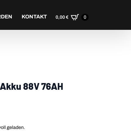
RDEN
KONTAKT
0,00
€
0
e Akku 88V 76AH
ll geladen.