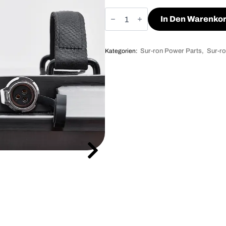
Surron
Ultra
In Den Warenko
Bee
Akku
88V
76AH
Kategorien:
Sur-ron Power Parts
Sur-ro
Menge