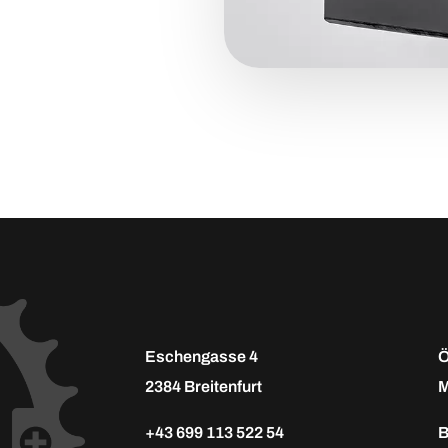
Eschengasse 4
Ö
2384 Breitenfurt
M
+43 699 113 522 54
B