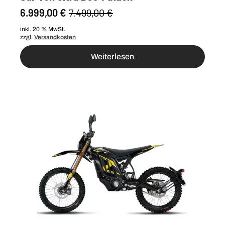
6.999,00
€
7.499,00
€
Ursprünglicher
Aktueller
Preis
Preis
inkl. 20 % MwSt.
zzgl.
Versandkosten
war:
ist:
7.499,00 €
6.999,00 €.
Weiterlesen