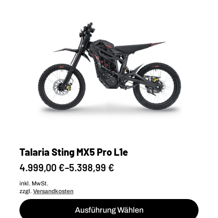
auf.
Die
Optionen
können
auf
der
Produktseite
gewählt
werden
Talaria Sting MX5 Pro L1e
4.999,00
€
–
5.398,99
€
inkl. MwSt.
zzgl.
Versandkosten
Dieses
Ausführung Wählen
Produkt