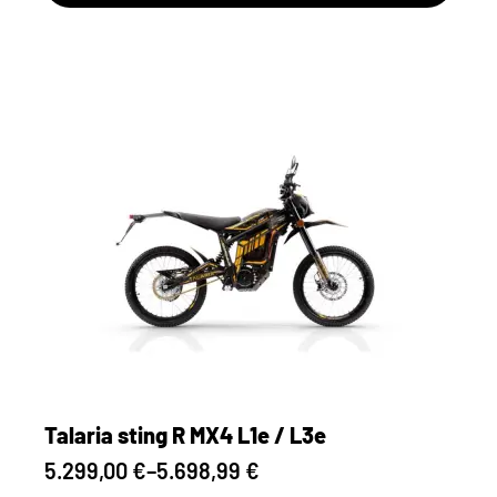
weist
mehrere
Varianten
auf.
Die
Optionen
können
auf
der
Produktseite
gewählt
werden
Talaria sting R MX4 L1e / L3e
5.299,00
€
–
5.698,99
€