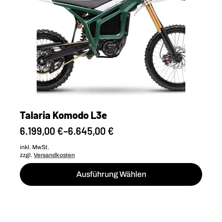
auf
der
Produktseite
gewählt
werden
Talaria Komodo L3e
6.199,00
€
–
6.645,00
€
inkl. MwSt.
zzgl.
Versandkosten
Dieses
Ausführung Wählen
Produkt
weist
mehrere
Varianten