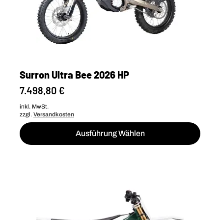
Surron Ultra Bee 2026 HP
7.498,80
€
inkl. MwSt.
zzgl.
Versandkosten
Dieses
Ausführung Wählen
Produkt
weist
mehrere
Varianten
auf.
Die
Optionen
können