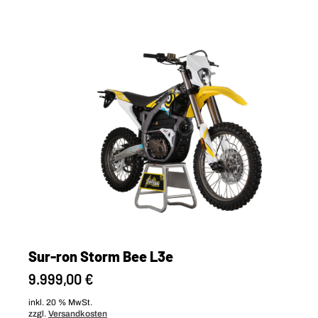
mehrere
Varianten
auf.
Die
Optionen
können
auf
der
Produktseite
gewählt
werden
Sur-ron Storm Bee L3e
9.999,00
€
inkl. 20 % MwSt.
zzgl.
Versandkosten