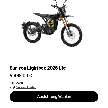
Sur-ron Lightbee 2026 L1e
4.999,00
€
inkl. MwSt.
zzgl.
Versandkosten
Dieses
Ausführung Wählen
Produkt
weist